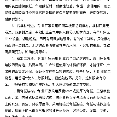
用的表面贴保丽纸、华丽纸板材，耐磨性较差。专 业厂家使用的一般是
浸漆厚度较厚且经高温高压处理的环保三聚氰胺贴面板，表面强度高，
耐磨耐划伤。
3、看板材封边。专 业厂家采用精密裁板锯切割板材，板材四周无
崩边。四周封边后，有效防止空气中的水份侵入板材内部。有些厂家无
专 业设备，切割粗糙，四周有明显崩边现象。有的偷工减料，只做板材
前面的一边封边。无封边面易吸收空气中的水份，引起板材膨胀，导致
密集架变形，影响使用寿命。
4、看加工方法。专 业厂家采用专 业的全自动封边机，选用环保热
熔胶四面封边，贴面牢固。生产过程使用的辅料都环保，才能保证生产
出来的密集架环保，保证不存在有公害的物质。有些厂家，无专 业加工
设备，用普通**胶人工涂胶封边，易起鼓脱落。另外，这种胶含有的
苯、甲醛等有害物质严重超标，对人体健康形成潜在威胁。
5、看背板结构。专 业厂家采用厚度5mm或更厚的背板，三聚氰胺
贴面，采用嵌槽式反革搭接结构，防止背板直接与墙面接触面吸收墙面
上的水分。有些，背板厚度薄，采用钉接式背板连接，背板与墙体直接
接触，墙面上的水份湿气很容易被板材吸收，容易受潮、发霉、变形，