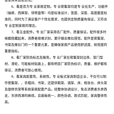
使架体失去密封性。
6、看是否为专 业家居定制。专 业密集架均是专 业化生产，功能件
（抽屉、西裤架、领带盘等）均是标准设计，宽度、深度、高度都是标
准的，同时为了满足客户个性化需求，也提供定制质量有保证，又符合
专 业定制家居的理念。
7、看五金配件。专 业厂家采用名厂配件，质量保证。配件很多时
候都隐藏起来，消费者很难识别，要仔细去推拉感觉。配件是密集架、
书架及推拉门的一个重要元素，是确保家居产品使用舒适度、耐用度的
重要指标。
8、看厂家防伪标志及服务。专 业厂家在密集架封边条、架门型
材、滑轮，可能板材贴面上，都有明显厂家防伪标识，质量、维护都有
保证，消费者可放心使用。
9、看家具配套性、系统性。专 业板式家具制造企业，不仅可以制
作密集架、，衣帽间、书架，还提供鞋架、酒架、床、梳妆台、床头架
及旋转衣架等系统家居配套产品。经整体协调设计，免去消费者东奔西
走、东拼西凑的麻烦。且面板统一，颜色协调，款式匹配，家具整体性
高。