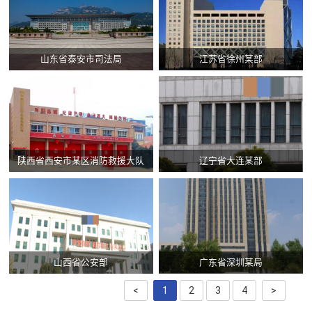
山东省泰安市司法局
江苏省徐州某部
陕西省西安市某区消防救援大队
辽宁省大连某部
山西省公安部
广东省深圳某局
<
1
2
3
4
>