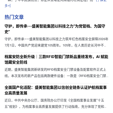
多+]
热门文章
守护，即传承---盛美智能集团以科技之力“为党管档、为国守
史”
守护，即传承——盛美智能集团以科技之力筑牢红色档案安全屏障2026年
7月1日，中国共产党迎来建党105周年。105年，在人类历史长河中不过
一瞬，于中华民族而言，却是从苦难走向辉煌的壮阔征程。而···
[了解更
档案安防全新升级｜三款RFID智能门禁新品重磅发布，AI 赋能
多+]
馆藏安全防线
近期，盛美智能集团新研发的RFID档案安全门禁设备及配套软件正式上
线，本次发布的新产品包括两款硬件设备：一款是（RFID档案安全门禁
—AI吸顶款/SMZN-AQMJ-AIXD），另一款是50w以上项目使用(···
[了解更
全面国产化适配：盛美智能集团以信创全链条认证护航档案事
多+]
业高质量发展
近日，中共中央办公厅、国务院办公厅印发《全国档案事业发展“十五
五”规划》，为档案事业高质量发展提供了行动指南，充分体现了党和国
家对档案工作的高度重视。规划在第二部分主要任务中明确提···
[了解更