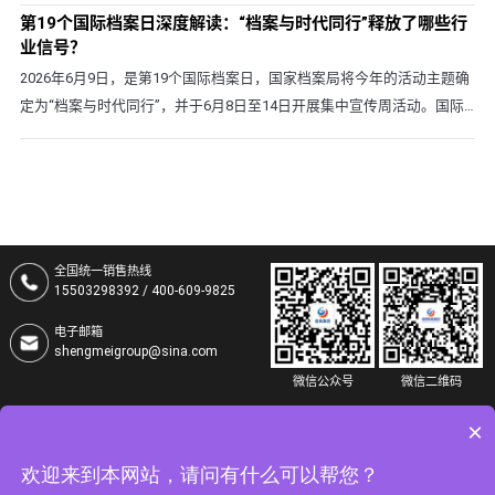
第19个国际档案日深度解读：“档案与时代同行”释放了哪些行
多+]
业信号？
2026年6月9日，是第19个国际档案日，国家档案局将今年的活动主题确
定为“档案与时代同行”，并于6月8日至14日开展集中宣传周活动。国际
档案日的到来，不仅是一场档案文化的盛事，更是对档案工作···
[了解更
多+]
全国统一销售热线
15503298392 / 400-609-9825
电子邮箱
shengmeigroup@sina.com
微信公众号
微信二维码
集团总部地址
×
河北省衡水市中湖大道3999号盛美智慧档案产业园
版权所有：河北盛美智能集团股份有限公司 未经同意，禁止转载
欢迎来到本网站，请问有什么可以帮您？
网站备案许可证号:
冀ICP备19023016号-3