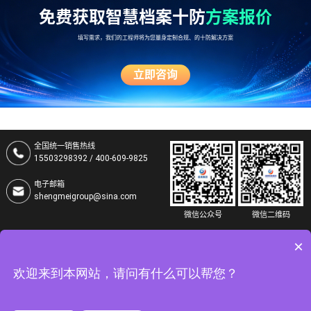
免费获取智慧档案十防
方案报价
填写需求，我们的工程师将为您量身定制合规、的十防解决方案
立即咨询
全国统一销售热线
15503298392 / 400-609-9825
电子邮箱
shengmeigroup@sina.com
微信公众号
微信二维码
集团总部地址
×
河北省衡水市中湖大道3999号盛美智慧档案产业园
版权所有：河北盛美智能集团股份有限公司 未经同意，禁止转载
欢迎来到本网站，请问有什么可以帮您？
网站备案许可证号:
冀ICP备19023016号-3